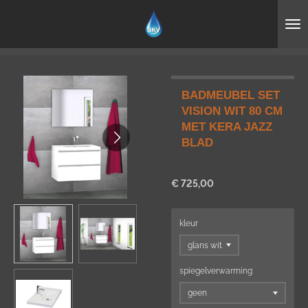
Ga
direct
naar
de
hoofdinhoud
BADMEUBEL SET
VISION WIT 80 CM
MET KERA JAZZ
BLAD
€ 725,00
kleur
spiegelverwarming