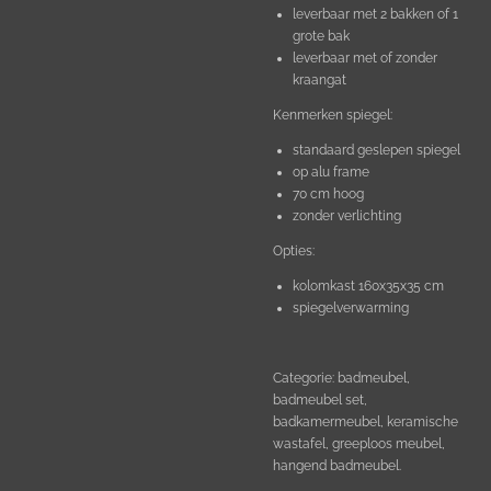
leverbaar met 2 bakken of 1
grote bak
leverbaar met of zonder
kraangat
Kenmerken spiegel:
standaard geslepen spiegel
op alu frame
70 cm hoog
zonder verlichting
Opties:
kolomkast 160x35x35 cm
spiegelverwarming
Categorie: badmeubel,
badmeubel set,
badkamermeubel, keramische
wastafel, greeploos meubel,
hangend badmeubel.