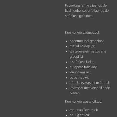
Fabrieksgarantie 2 jaar op de
badmeubel set en 7 jaar op de
softclose geleiders.
Kenmerken badmeubel:
ondermeubel greeploos
met alu greeplijst
los te leveren mat zwarte
greeplijst
2 softclose laden
europees fabrikaat
kleur glans wit
optie mat wit
afm. 80x50x45,5 cm (b-h-d)
leverbaar met verschillende
bladen
Kenmerken wastafelblad:
materiaal keramiek
ca. 4,5 cm dik