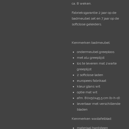
ca. 8 weken.
Fabrieksgarantie 2 jaar op de
badmeubel set en 7 jaar op de
softclose geleiders.
Kenmerken badmeubel:
ondermeubel greeploos
met alu greeplijst
los te leveren mat zwarte
greeplijst
2 softclose laden
europees fabrikaat
kleur glans wit
optie mat wit
afm. 80x50x45,5 cm (b-h-d)
leverbaar met verschillende
bladen
Kenmerken wastafelblad:
materiaal hardsteen