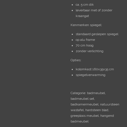
ca. 5 cm dik
leverbaar met of zonder
kraangat
Kenmerken spiegel:
standaard geslepen spiegel
op alu frame
70 cm hoog
zonder verlichting
Opties:
kolomkast 160x35x35 cm
spiegelverwarming
Categorie: badmeubel,
badmeubel set,
badkamermeubel, natuursteen
wastafel, hardsteen blad,
greeploos meubel, hangend
badmeubel