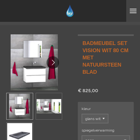
Ga
direct
naar
de
hoofdinhoud
BADMEUBEL SET
VISION WIT 80 CM
MET
NATUURSTEEN
BLAD
€ 825,00
kleur
spiegelverwarming