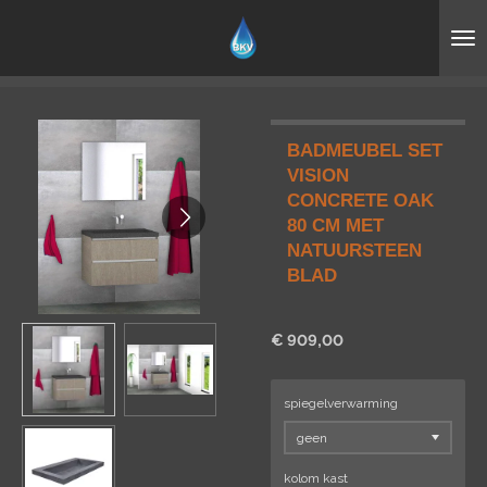
Ga
direct
naar
de
hoofdinhoud
BADMEUBEL SET
VISION
CONCRETE OAK
80 CM MET
NATUURSTEEN
BLAD
€ 909,00
spiegelverwarming
kolom kast