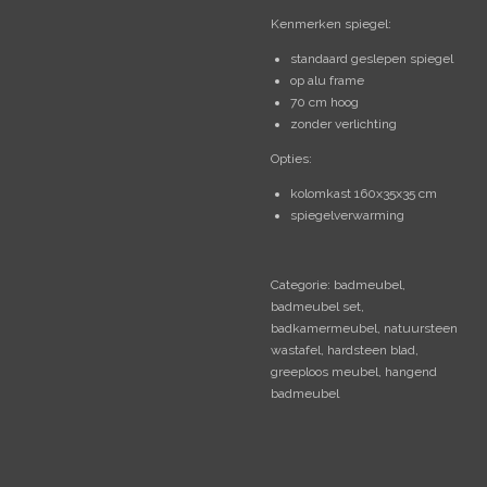
Kenmerken spiegel:
standaard geslepen spiegel
op alu frame
70 cm hoog
zonder verlichting
Opties:
kolomkast 160x35x35 cm
spiegelverwarming
Categorie: badmeubel,
badmeubel set,
badkamermeubel, natuursteen
wastafel, hardsteen blad,
greeploos meubel, hangend
badmeubel