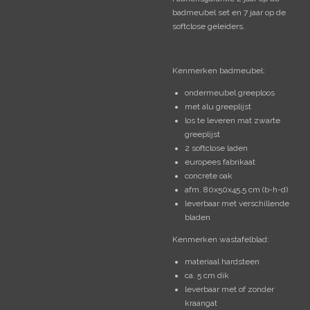
badmeubel set en 7 jaar op de
softclose geleiders.
Kenmerken badmeubel:
ondermeubel greeploos
met alu greeplijst
los te leveren mat zwarte
greeplijst
2 softclose laden
europees fabrikaat
concrete oak
afm. 80x50x45,5 cm (b-h-d)
leverbaar met verschillende
bladen
Kenmerken wastafelblad:
materiaal hardsteen
ca. 5 cm dik
leverbaar met of zonder
kraangat