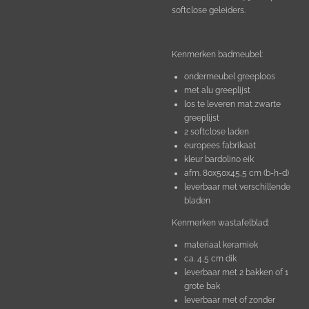
softclose geleiders.
Kenmerken badmeubel:
ondermeubel greeploos
met alu greeplijst
los te leveren mat zwarte
greeplijst
2 softclose laden
europees fabrikaat
kleur bardolino eik
afm. 80x50x45,5 cm (b-h-d)
leverbaar met verschillende
bladen
Kenmerken wastafelblad:
materiaal keramiek
ca. 4,5 cm dik
leverbaar met 2 bakken of 1
grote bak
leverbaar met of zonder