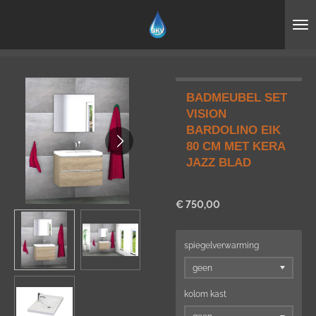
Ga
direct
naar
de
hoofdinhoud
BADMEUBEL SET
VISION
BARDOLINO EIK
80 CM MET KERA
JAZZ BLAD
€ 750,00
spiegelverwarming
kolom kast