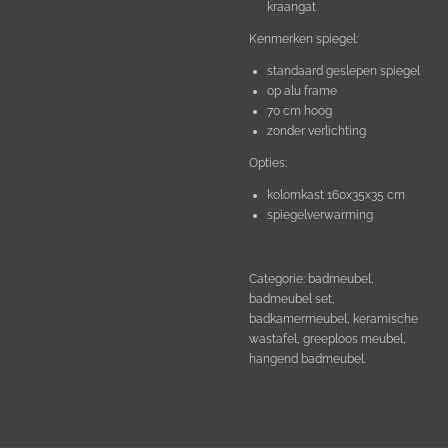
kraangat
Kenmerken spiegel:
standaard geslepen spiegel
op alu frame
70 cm hoog
zonder verlichting
Opties:
kolomkast 160x35x35 cm
spiegelverwarming
Categorie: badmeubel,
badmeubel set,
badkamermeubel, keramische
wastafel, greeploos meubel,
hangend badmeubel.