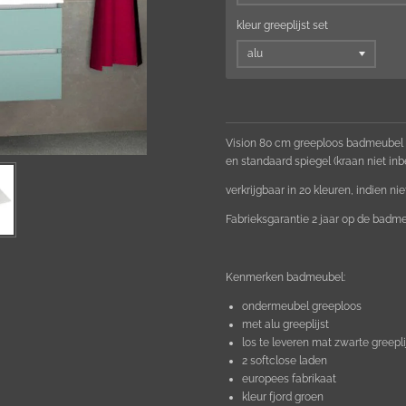
kleur greeplijst set
Vision 80 cm greeploos badmeubel k
en standaard spiegel (kraan niet inb
verkrijgbaar in 20 kleuren, indien ni
Fabrieksgarantie 2 jaar op de badmeu
Kenmerken badmeubel:
ondermeubel greeploos
met alu greeplijst
los te leveren mat zwarte greepli
2 softclose laden
europees fabrikaat
kleur fjord groen