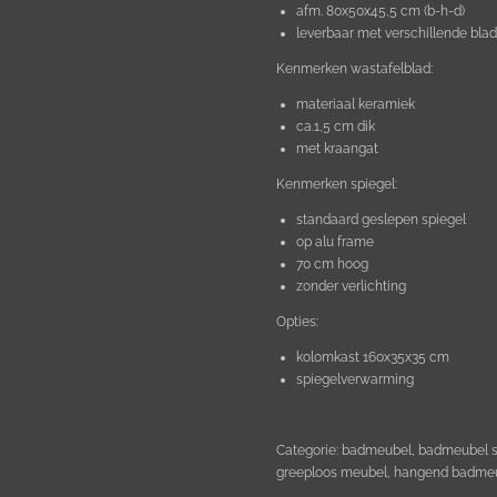
afm. 80x50x45,5 cm (b-h-d)
leverbaar met verschillende bla
Kenmerken wastafelblad:
materiaal keramiek
ca.1,5 cm dik
met kraangat
Kenmerken spiegel:
standaard geslepen spiegel
op alu frame
70 cm hoog
zonder verlichting
Opties:
kolomkast 160x35x35 cm
spiegelverwarming
Categorie: badmeubel, badmeubel s
greeploos meubel, hangend badmeu