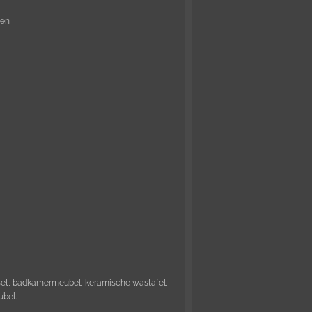
den
et, badkamermeubel, keramische wastafel,
bel.