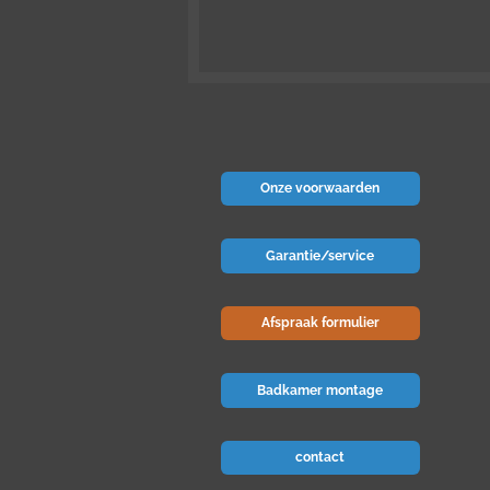
Onze voorwaarden
Garantie/service
Afspraak formulier
Badkamer montage
contact