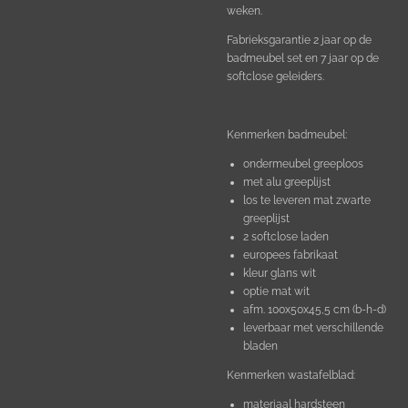
weken.
Fabrieksgarantie 2 jaar op de
badmeubel set en 7 jaar op de
softclose geleiders.
Kenmerken badmeubel:
ondermeubel greeploos
met alu greeplijst
los te leveren mat zwarte
greeplijst
2 softclose laden
europees fabrikaat
kleur glans wit
optie mat wit
afm. 100x50x45,5 cm (b-h-d)
leverbaar met verschillende
bladen
Kenmerken wastafelblad:
materiaal hardsteen