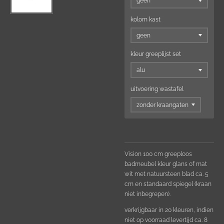
kolom kast
kleur greeplijst set
uitvoering wastafel
Vision 100 cm greeploos
badmeubel kleur glans of mat
wit met natuursteen blad ca. 5
cm en standaard spiegel (kraan
niet inbegrepen).
verkrijgbaar in 20 kleuren, indien
niet op voorraad levertijd ca. 8