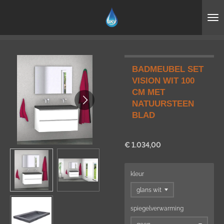
Ga
direct
naar
de
hoofdinhoud
BADMEUBEL SET
VISION WIT 100
CM MET
NATUURSTEEN
BLAD
€ 1.034,00
kleur
spiegelverwarming