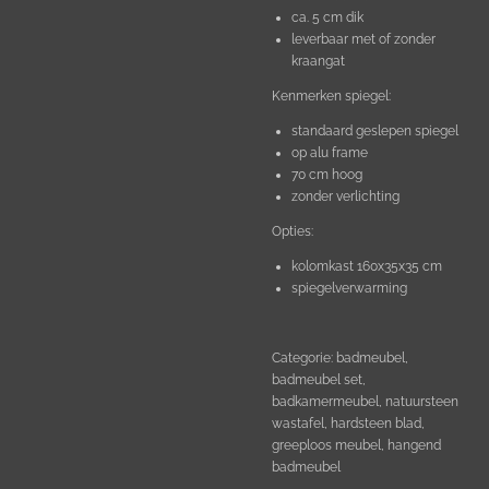
ca. 5 cm dik
leverbaar met of zonder
kraangat
Kenmerken spiegel:
standaard geslepen spiegel
op alu frame
70 cm hoog
zonder verlichting
Opties:
kolomkast 160x35x35 cm
spiegelverwarming
Categorie: badmeubel,
badmeubel set,
badkamermeubel, natuursteen
wastafel, hardsteen blad,
greeploos meubel, hangend
badmeubel