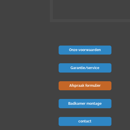
Onze voorwaarden
Garantie/service
Afspraak formulier
Badkamer montage
contact