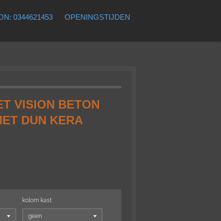
N: 0344621453
OPENINGSTIJDEN
T VISION BETON
MET DUN KERA
kolom kast