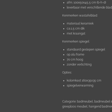
afm. 100x50x45,5 cm (b-h-d)
leverbaar met verschillende bla
Kenmerken wastafelblad:
materiaal keramiek
ca.1,5 cm dik
met kraangat
Kenmerken spiegel:
standaard geslepen spiegel
op alu frame
70 cm hoog
zonder verlichting
Opties:
kolomkast 160x35x35 cm
spiegelverwarming
Categorie: badmeubel, badmeubel s
greeploos meubel, hangend badmeu