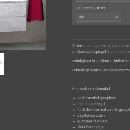
kleur greeplijst set
Vision 100 cm greeploos badmeubel 
en standaard spiegel (kraan niet inb
verkrijgbaar in 20 kleuren, indien ni
Fabrieksgarantie 2 jaar op de badmeu
Kenmerken badmeubel:
ondermeubel greeploos
met alu greeplijst
los te leveren mat zwarte greepli
2 softclose laden
europees fabrikaat
kleur beton grijs