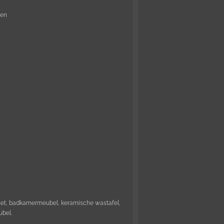
den
et, badkamermeubel, keramische wastafel,
bel.