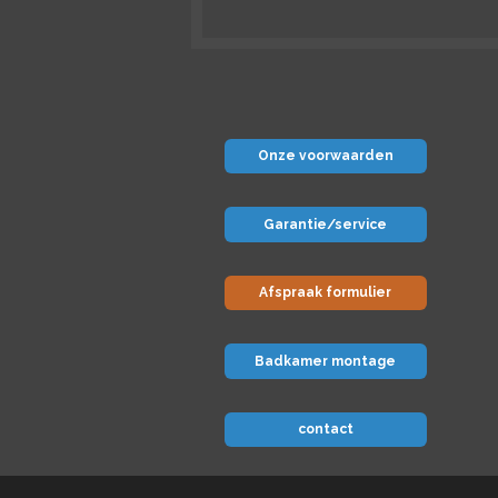
Onze voorwaarden
Garantie/service
Afspraak formulier
Badkamer montage
contact
© 2024 Badkamer-voordeel