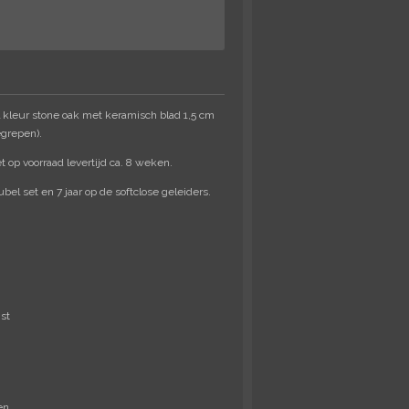
kleur stone oak met keramisch blad 1,5 cm
egrepen).
et op voorraad levertijd ca. 8 weken.
el set en 7 jaar op de softclose geleiders.
jst
en