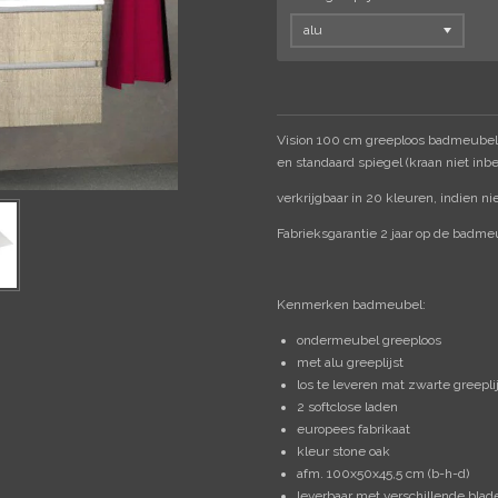
Vision 100 cm greeploos badmeubel 
en standaard spiegel (kraan niet inb
verkrijgbaar in 20 kleuren, indien ni
Fabrieksgarantie 2 jaar op de badmeub
Kenmerken badmeubel:
ondermeubel greeploos
met alu greeplijst
los te leveren mat zwarte greepli
2 softclose laden
europees fabrikaat
kleur stone oak
afm. 100x50x45,5 cm (b-h-d)
leverbaar met verschillende blad