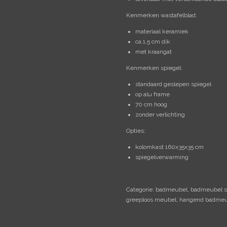
Kenmerken wastafelblad:
materiaal keramiek
ca.1,5 cm dik
met kraangat
Kenmerken spiegel:
standaard geslepen spiegel
op alu frame
70 cm hoog
zonder verlichting
Opties:
kolomkast 160x35x35 cm
spiegelverwarming
Categorie: badmeubel, badmeubel s
greeploos meubel, hangend badmeu