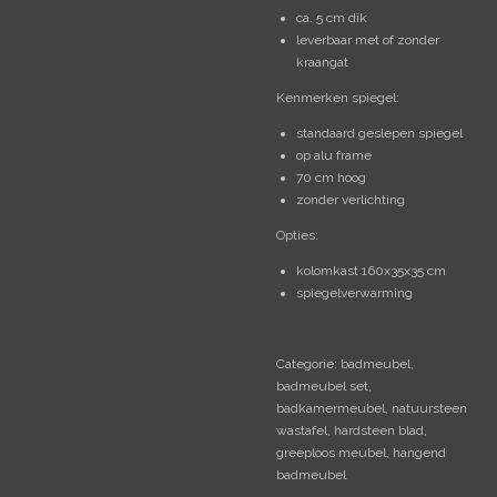
ca. 5 cm dik
leverbaar met of zonder
kraangat
Kenmerken spiegel:
standaard geslepen spiegel
op alu frame
70 cm hoog
zonder verlichting
Opties:
kolomkast 160x35x35 cm
spiegelverwarming
Categorie: badmeubel,
badmeubel set,
badkamermeubel, natuursteen
wastafel, hardsteen blad,
greeploos meubel, hangend
badmeubel