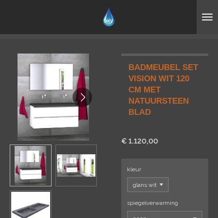
Ga
direct
naar
de
hoofdinhoud
BADMEUBEL SET
VISION WIT 120
CM MET
NATUURSTEEN
BLAD
€ 1.120,00
kleur
spiegelverwarming