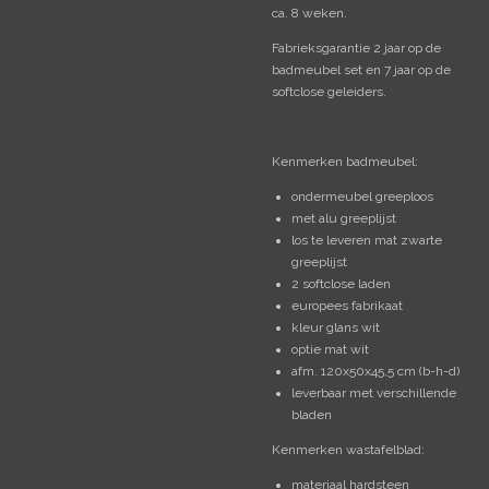
ca. 8 weken.
Fabrieksgarantie 2 jaar op de
badmeubel set en 7 jaar op de
softclose geleiders.
Kenmerken badmeubel:
ondermeubel greeploos
met alu greeplijst
los te leveren mat zwarte
greeplijst
2 softclose laden
europees fabrikaat
kleur glans wit
optie mat wit
afm. 120x50x45,5 cm (b-h-d)
leverbaar met verschillende
bladen
Kenmerken wastafelblad:
materiaal hardsteen