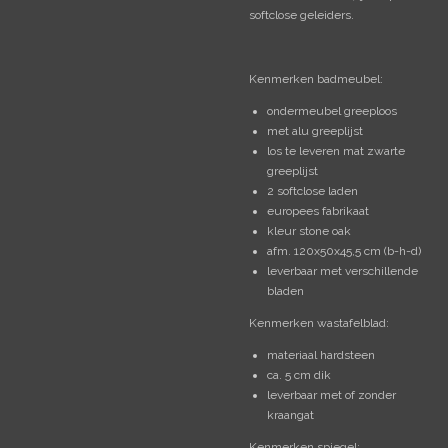
softclose geleiders.
Kenmerken badmeubel:
ondermeubel greeploos
met alu greeplijst
los te leveren mat zwarte
greeplijst
2 softclose laden
europees fabrikaat
kleur stone oak
afm. 120x50x45,5 cm (b-h-d)
leverbaar met verschillende
bladen
Kenmerken wastafelblad:
materiaal hardsteen
ca. 5 cm dik
leverbaar met of zonder
kraangat
Kenmerken spiegel: