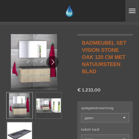
Ga
direct
naar
de
hoofdinhoud
BADMEUBEL SET
VISION STONE
OAK 120 CM MET
NATUURSTEEN
BLAD
€ 1.233,00
spiegelverwarming
kolom kast