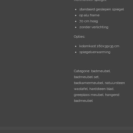
standaard geslepen spiegel
op alu frame
70 cm hoog
zonder verlichting
Opties:
kolomkast 160x35x35 cm
spiegelverwarming
Categorie: badmeubel,
badmeubel set,
badkamermeubel, natuursteen
wastafel, hardsteen blad,
greeploos meubel, hangend
badmeubel