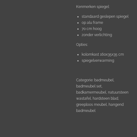
Kenmerken spiegel:
standaard geslepen spiegel
op alu frame
70 cm hoog
zonder verlichting
Opties:
kolomkast 160x35x35 cm
spiegelverwarming
Categorie: badmeubel,
badmeubel set,
badkamermeubel, natuursteen
wastafel, hardsteen blad,
greeploos meubel, hangend
badmeubel