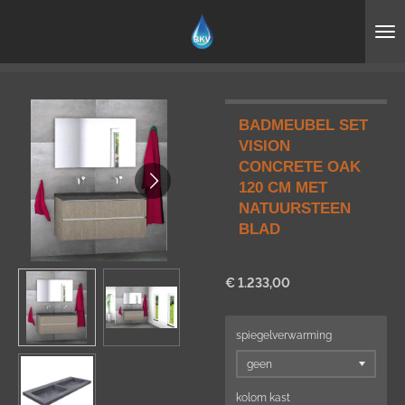
Ga
direct
naar
de
hoofdinhoud
BADMEUBEL SET
VISION
CONCRETE OAK
120 CM MET
NATUURSTEEN
BLAD
€ 1.233,00
spiegelverwarming
kolom kast