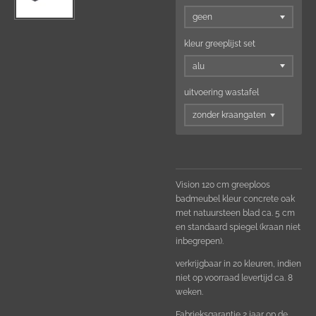
kleur greeplijst set
uitvoering wastafel
Vision 120 cm greeploos
badmeubel kleur concrete oak
met natuursteen blad ca. 5 cm
en standaard spiegel (kraan niet
inbegrepen).
verkrijgbaar in 20 kleuren, indien
niet op voorraad levertijd ca. 8
weken.
Fabrieksgarantie 2 jaar op de