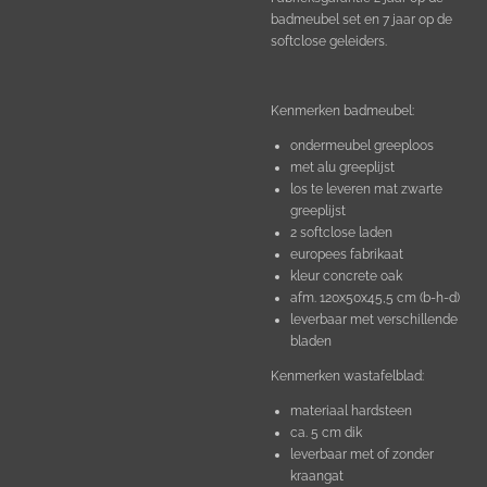
badmeubel set en 7 jaar op de
softclose geleiders.
Kenmerken badmeubel:
ondermeubel greeploos
met alu greeplijst
los te leveren mat zwarte
greeplijst
2 softclose laden
europees fabrikaat
kleur concrete oak
afm. 120x50x45,5 cm (b-h-d)
leverbaar met verschillende
bladen
Kenmerken wastafelblad:
materiaal hardsteen
ca. 5 cm dik
leverbaar met of zonder
kraangat