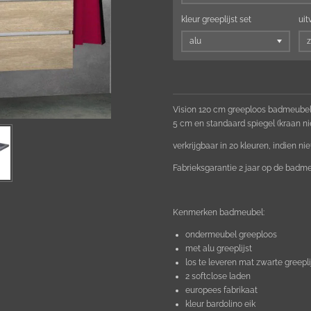
kleur greeplijst set
uit
Vision 120 cm greeploos badmeubel 
5 cm en standaard spiegel (kraan ni
verkrijgbaar in 20 kleuren, indien ni
Fabrieksgarantie 2 jaar op de badmeu
Kenmerken badmeubel:
ondermeubel greeploos
met alu greeplijst
los te leveren mat zwarte greepli
2 softclose laden
europees fabrikaat
kleur bardolino eik