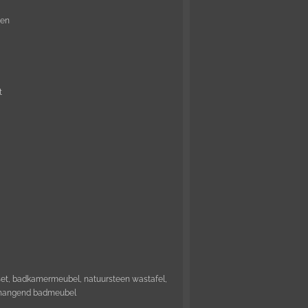
den
t
et, badkamermeubel, natuursteen wastafel,
, hangend badmeubel