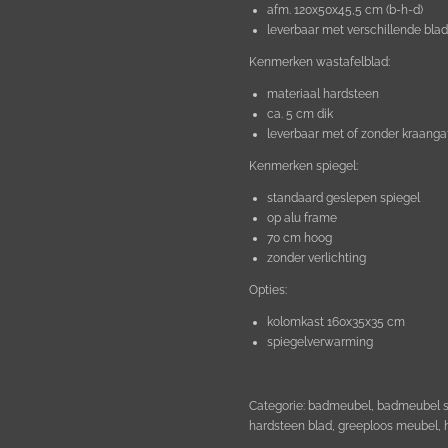
afm. 120x50x45,5 cm (b-h-d)
leverbaar met verschillende bla
Kenmerken wastafelblad:
materiaal hardsteen
ca. 5 cm dik
leverbaar met of zonder kraanga
Kenmerken spiegel:
standaard geslepen spiegel
op alu frame
70 cm hoog
zonder verlichting
Opties:
kolomkast 160x35x35 cm
spiegelverwarming
Categorie: badmeubel, badmeubel s
hardsteen blad, greeploos meubel