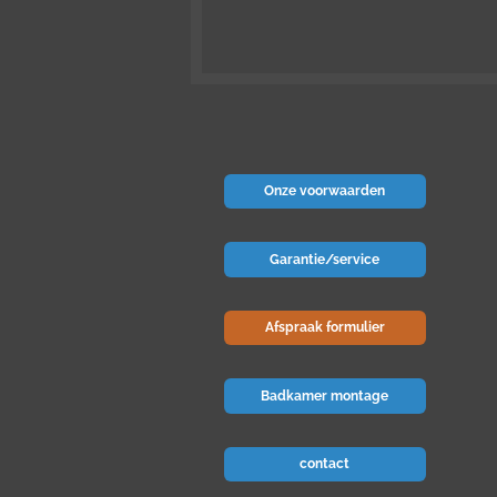
Onze voorwaarden
Garantie/service
Afspraak formulier
Badkamer montage
contact