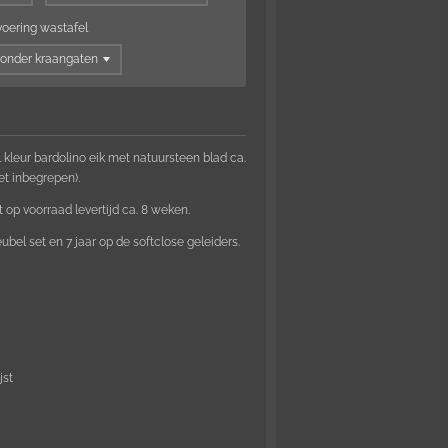
voering wastafel
kleur bardolino eik met natuursteen blad ca.
et inbegrepen).
et op voorraad levertijd ca. 8 weken.
bel set en 7 jaar op de softclose geleiders.
jst