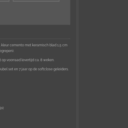
 kleur cemento met keramisch blad 1,5 cm
egrepen).
et op voorraad levertijd ca. 8 weken.
bel set en 7 jaar op de softclose geleiders.
jst