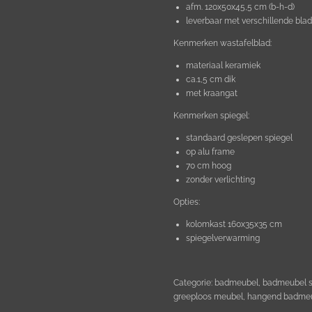
afm. 120x50x45,5 cm (b-h-d)
leverbaar met verschillende bla
Kenmerken wastafelblad:
materiaal keramiek
ca.1,5 cm dik
met kraangat
Kenmerken spiegel:
standaard geslepen spiegel
op alu frame
70 cm hoog
zonder verlichting
Opties:
kolomkast 160x35x35 cm
spiegelverwarming
Categorie: badmeubel, badmeubel s
greeploos meubel, hangend badmeu