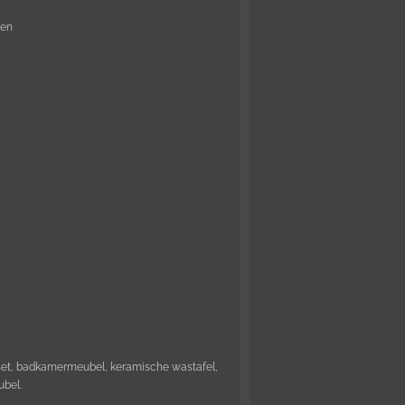
den
et, badkamermeubel, keramische wastafel,
bel.