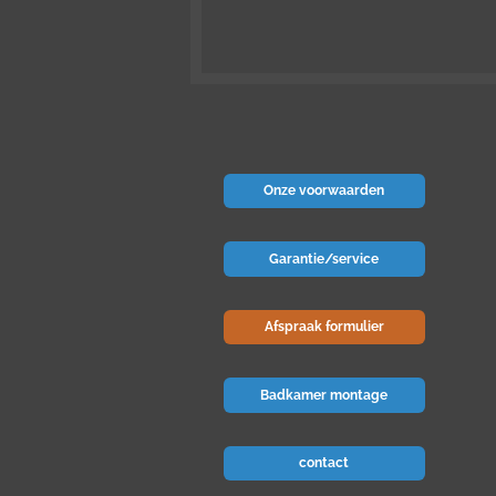
Onze voorwaarden
Garantie/service
Afspraak formulier
Badkamer montage
contact