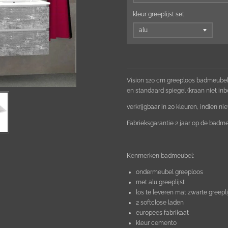
kleur greeplijst set
Vision 120 cm greeploos badmeubel
en standaard spiegel (kraan niet inb
verkrijgbaar in 20 kleuren, indien ni
Fabrieksgarantie 2 jaar op de badmeu
Kenmerken badmeubel:
ondermeubel greeploos
met alu greeplijst
los te leveren mat zwarte greepli
2 softclose laden
europees fabrikaat
kleur cemento