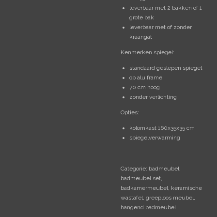
leverbaar met 2 bakken of 1
grote bak
leverbaar met of zonder
kraangat
Kenmerken spiegel:
standaard geslepen spiegel
op alu frame
70 cm hoog
zonder verlichting
Opties:
kolomkast 160x35x35 cm
spiegelverwarming
Categorie: badmeubel,
badmeubel set,
badkamermeubel, keramische
wastafel, greeploos meubel,
hangend badmeubel.