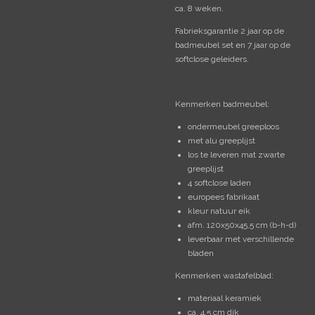
ca. 8 weken.
Fabrieksgarantie 2 jaar op de
badmeubel set en 7 jaar op de
softclose geleiders.
Kenmerken badmeubel:
ondermeubel greeploos
met alu greeplijst
los te leveren mat zwarte
greeplijst
4 softclose laden
europees fabrikaat
kleur natuur eik
afm. 120x50x45,5 cm (b-h-d)
leverbaar met verschillende
bladen
Kenmerken wastafelblad:
materiaal keramiek
ca. 4,5 cm dik