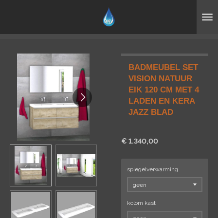
Ga
direct
naar
de
hoofdinhoud
BADMEUBEL SET
VISION NATUUR
EIK 120 CM MET 4
LADEN EN KERA
JAZZ BLAD
€ 1.340,00
spiegelverwarming
kolom kast