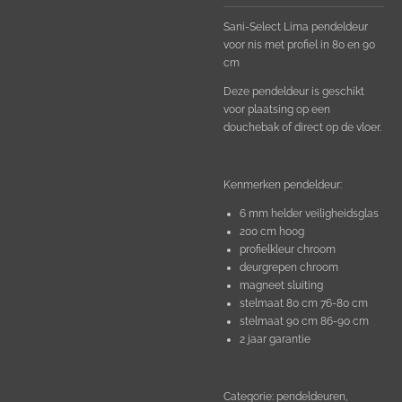
Sani-Select Lima pendeldeur
voor nis met profiel in 80 en 90
cm
Deze pendeldeur is geschikt
voor plaatsing op een
douchebak of direct op de vloer.
Kenmerken pendeldeur:
6 mm helder veiligheidsglas
200 cm hoog
profielkleur chroom
deurgrepen chroom
magneet sluiting
stelmaat 80 cm 76-80 cm
stelmaat 90 cm 86-90 cm
2 jaar garantie
Categorie: pendeldeuren,