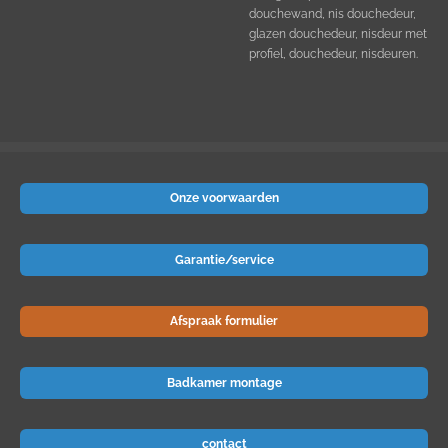
douchewand, nis douchedeur,
glazen douchedeur, nisdeur met
profiel, douchedeur, nisdeuren.
Onze voorwaarden
Garantie/service
Afspraak formulier
Badkamer montage
contact