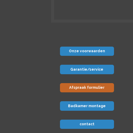
Onze voorwaarden
Garantie/service
Afspraak formulier
Badkamer montage
contact