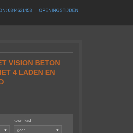
N: 0344621453
OPENINGSTIJDEN
T VISION BETON
MET 4 LADEN EN
D
kolom kast