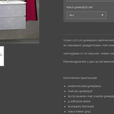
kleur greeplijst set
Vision 120 cm greeploos badmeubel 
en standaard spiegel (kraan niet inb
verkrijgbaar in 20 kleuren, indien ni
Fabrieksgarantie 2 jaar op de badmeub
Kenmerken badmeubel:
ondermeubel greeploos
met alu greeplijst
los te leveren mat zwarte greepli
4 softclose laden
europees fabrikaat
kleur beton grijs