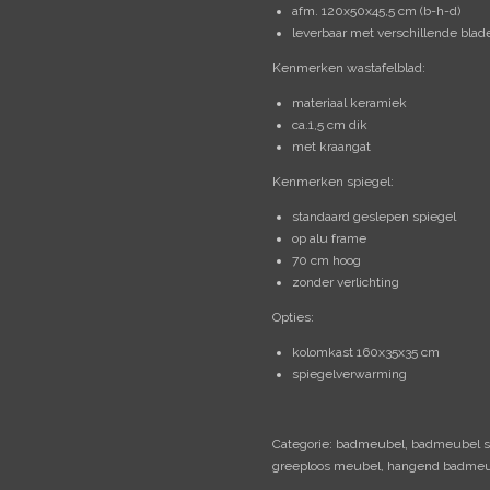
afm. 120x50x45,5 cm (b-h-d)
leverbaar met verschillende blad
Kenmerken wastafelblad:
materiaal keramiek
ca.1,5 cm dik
met kraangat
Kenmerken spiegel:
standaard geslepen spiegel
op alu frame
70 cm hoog
zonder verlichting
Opties:
kolomkast 160x35x35 cm
spiegelverwarming
Categorie: badmeubel, badmeubel s
greeploos meubel, hangend badmeu