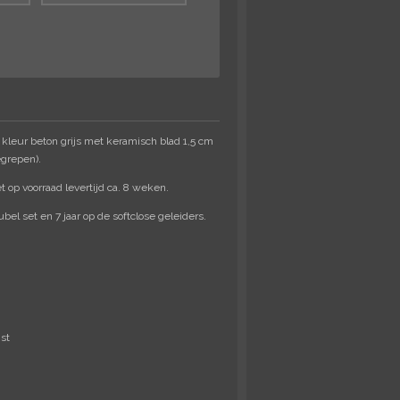
kleur beton grijs met keramisch blad 1,5 cm
egrepen).
et op voorraad levertijd ca. 8 weken.
el set en 7 jaar op de softclose geleiders.
jst