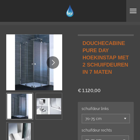
Ga
direct
naar
de
hoofdinhoud
DOUCHECABINE
PURE DAY
HOEKINSTAP MET
2 SCHUIFDEUREN
IN 7 MATEN
€ 1.120,00
schuifdeur links
schuifdeur rechts