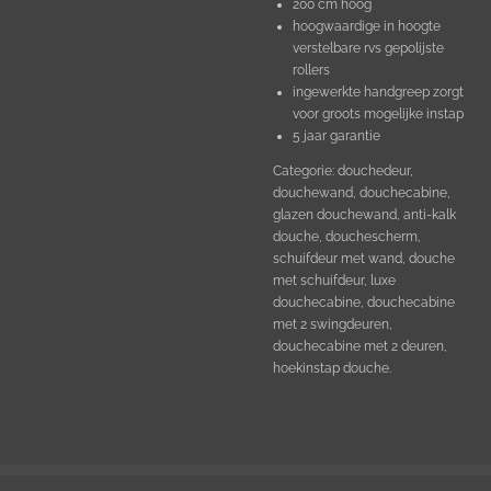
200 cm hoog
hoogwaardige in hoogte
verstelbare rvs gepolijste
rollers
ingewerkte handgreep zorgt
voor groots mogelijke instap
5 jaar garantie
Categorie: douchedeur,
douchewand, douchecabine,
glazen douchewand, anti-kalk
douche, douchescherm,
schuifdeur met wand, douche
met schuifdeur, luxe
douchecabine, douchecabine
met 2 swingdeuren,
douchecabine met 2 deuren,
hoekinstap douche.