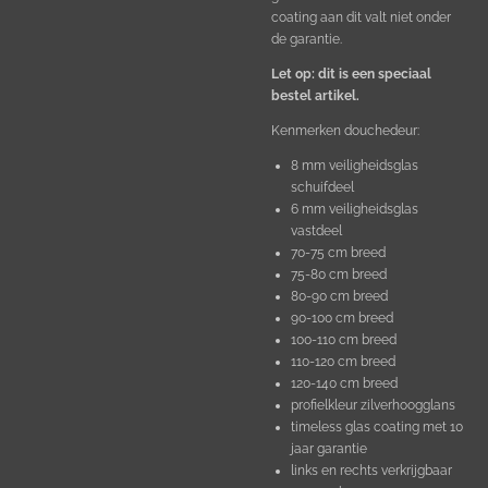
coating aan dit valt niet onder
de garantie.
Let op: dit is een speciaal
bestel artikel.
Kenmerken douchedeur:
8 mm veiligheidsglas
schuifdeel
6 mm veiligheidsglas
vastdeel
70-75 cm breed
75-80 cm breed
80-90 cm breed
90-100 cm breed
100-110 cm breed
110-120 cm breed
120-140 cm breed
profielkleur zilverhoogglans
timeless glas coating met 10
jaar garantie
links en rechts verkrijgbaar