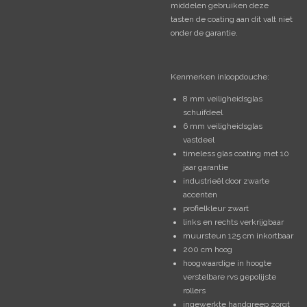
middelen gebruiken deze
tasten de coating aan dit valt niet
onder de garantie.
Kenmerken inloopdouche:
8 mm veiligheidsglas
schuifdeel
6 mm veiligheidsglas
vastdeel
timeless glas coating met 10
jaar garantie
industrieël door zwarte
accenten
profielkleur zwart
links en rechts verkrijgbaar
muursteun 125 cm inkortbaar
200 cm hoog
hoogwaardige in hoogte
verstelbare rvs gepolijste
rollers
ingewerkte handgreep zorgt