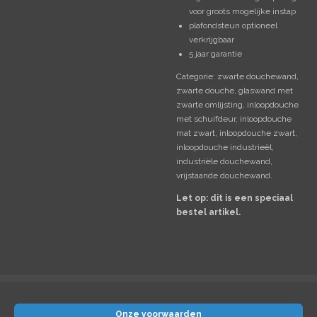
voor groots mogelijke instap
plafondsteun optioneel
verkrijgbaar
5 jaar garantie
Categorie: zwarte douchewand,
zwarte douche, glaswand met
zwarte omlijsting, inloopdouche
met schuifdeur, inloopdouche
mat zwart, inloopdouche zwart,
inloopdouche industrieël,
industriële douchewand,
vrijstaande douchewand.
Let op: dit is een speciaal
bestel artikel.
Onze voorwaarden