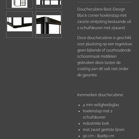
Douchecabine Best-Design
Black corner hoekinstap met
zwarte omlijsting bestaande uit
2 schuifdeuren met zijwand
Deze douchecabine is geschikt
voor plaatsing op een tegelvloer,
geen bijtende of zuurhoudende
schoonmaak middelen
gebruiken deze tasten de
coating aan dit valt niet onder
de garantie.
Kenmerken douchecabine:
4 mm veiligheidsglas
hoekinstap met 2
schuifdeuren
industriële look
mat zwart geëtste lijnen
90 cm = 89x89 cm