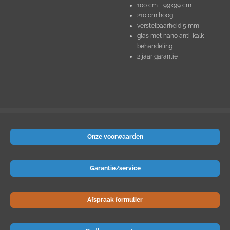
100 cm = 99x99 cm
210 cm hoog
verstelbaarheid 5 mm
glas met nano anti-kalk
behandeling
2 jaar garantie
Onze voorwaarden
Garantie/service
Afspraak formulier