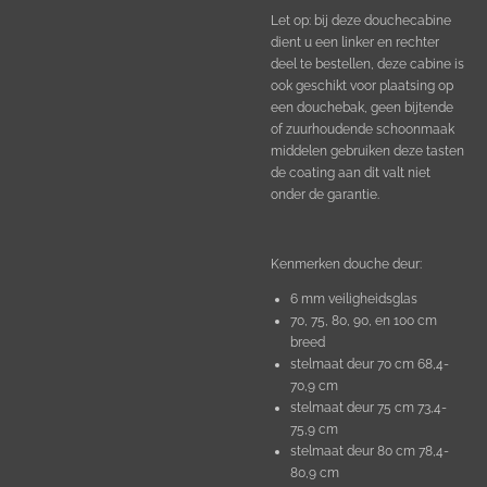
Let op: bij deze douchecabine
dient u een linker en rechter
deel te bestellen, deze cabine is
ook geschikt voor plaatsing op
een douchebak, geen bijtende
of zuurhoudende schoonmaak
middelen gebruiken deze tasten
de coating aan dit valt niet
onder de garantie.
Kenmerken douche deur:
6 mm veiligheidsglas
70, 75, 80, 90, en 100 cm
breed
stelmaat deur 70 cm 68,4-
70,9 cm
stelmaat deur 75 cm 73,4-
75,9 cm
stelmaat deur 80 cm 78,4-
80,9 cm