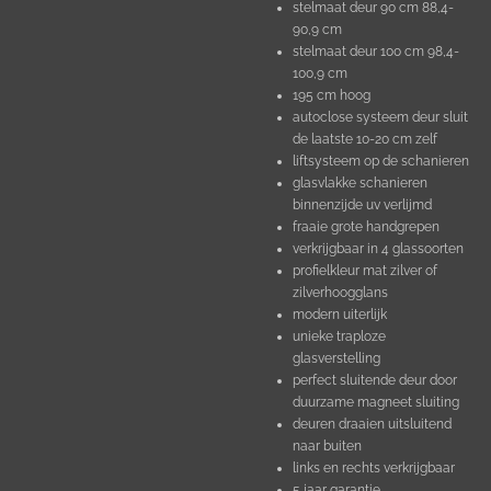
stelmaat deur 90 cm 88,4-
90,9 cm
stelmaat deur 100 cm 98,4-
100,9 cm
195 cm hoog
autoclose systeem deur sluit
de laatste 10-20 cm zelf
liftsysteem op de schanieren
glasvlakke schanieren
binnenzijde uv verlijmd
fraaie grote handgrepen
verkrijgbaar in 4 glassoorten
profielkleur mat zilver of
zilverhoogglans
modern uiterlijk
unieke traploze
glasverstelling
perfect sluitende deur door
duurzame magneet sluiting
deuren draaien uitsluitend
naar buiten
links en rechts verkrijgbaar
5 jaar garantie