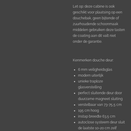
Let op: deze cabine is ook
geschikt voor plaatsing op een
douchebak, geen bijtende of
zuurhoudende schoonmaak
middelen gebruiken deze tasten
de coating aan dit valt niet
onder de garantie.
Kenmerken douche deur:
6 mm veiligheidsglas
modern uiterlijk
unieke traploze
glasverstelling
perfect sluitende deur door
duurzame magneet sluiting
verstelbaar van 73-75,5 cm
195 cm hoog
instap breedte 63,5 cm
autoclose systeem deur sluit
de laatste 10-20 cm zelf