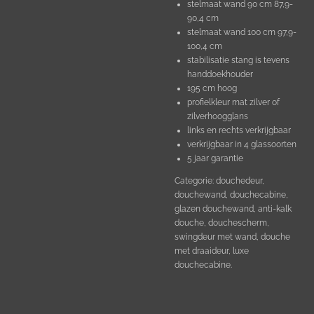
stelmaat wand 90 cm 87,9-
90,4 cm
stelmaat wand 100 cm 97,9-
100,4 cm
stabilisatie stang is tevens
handdoekhouder
195 cm hoog
profielkleur mat zilver of
zilverhoogglans
links en rechts verkrijgbaar
verkrijgbaar in 4 glassoorten
5 jaar garantie
Categorie: douchedeur,
douchewand, douchecabine,
glazen douchewand, anti-kalk
douche, douchescherm,
swingdeur met wand, douche
met draaideur, luxe
douchecabine.