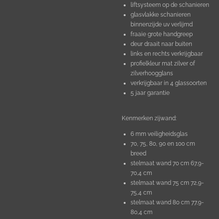
liftsysteem op de schanieren
glasvlakke schanieren
binnenzijde uv verlijmd
fraaie grote handgreep
deur draait naar buiten
links en rechts verkrijgbaar
profielkleur mat zilver of
zilverhoogglans
verkrijgbaar in 4 glassoorten
5 jaar garantie
Kenmerken zijwand:
6 mm veiligheidsglas
70, 75, 80, 90 en 100 cm
breed
stelmaat wand 70 cm 67,9-
70,4 cm
stelmaat wand 75 cm 72,9-
75,4 cm
stelmaat wand 80 cm 77,9-
80,4 cm