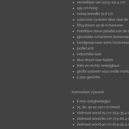
verstelbaar van 107,9-110,4 cm
195 cm hoog
instap breedte 72,6 cm
autoclose systeem deur sluit de 
liftsysteem op de schanieren
instelbare steun parallel aan de 
glasvlakke schanieren binnenzij
handgreep naar wens horizontaal 
profiel arm
industriële look
deur draait naar buiten
links en rechts verkrijgbaar
girofix systeem voor snelle mon
5 jaar garantie
Kenmerken zijwand:
6 mm veiligheidsglas
75, 80, 90 en 100 cm breed
stelmaat wand 75 cm 72,9-75,4
stelmaat wand 80 cm 77,9-80,4
stelmaat wand 90 cm 87,9-90,4