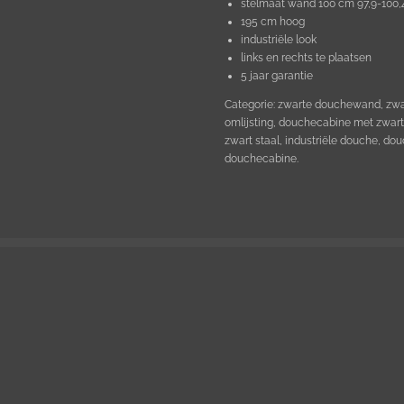
stelmaat wand 100 cm 97,9-100
195 cm hoog
industriële look
links en rechts te plaatsen
5 jaar garantie
Categorie: zwarte douchewand, zwa
omlijsting, douchecabine met zwar
zwart staal, industriële douche, do
douchecabine.