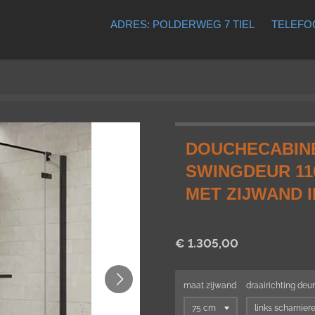
ADRES: POLDERWEG 7 TIEL
TELEFOO
DOUCHECABINE
SWINGDEUR 11
MET ZIJWAND I
€ 1.305,00
maat zijwand
draairichting deur