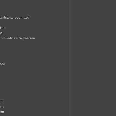
laatste 10-20 cm zelf
deur
de
of verticaal te plaatsen
tage
 cm
 cm
 cm