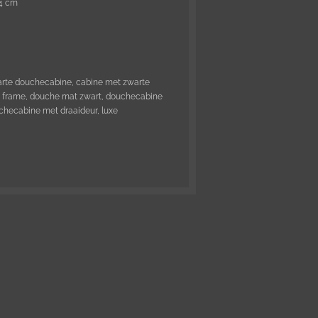
,4 cm
rte douchecabine, cabine met zwarte
t frame, douche mat zwart, douchecabine
uchecabine met draaideur, luxe