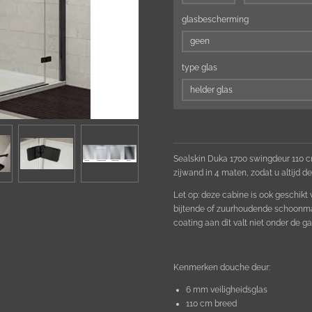
glasbescherming
type glas
Sealskin Duka 1700 swingdeur 110 
zijwand in 4 maten,
zodat u altijd d
Let op: deze cabine is ook geschikt
bijtende of zuurhoudende schoonma
coating aan dit valt niet onder de ga
Kenmerken douche deur:
6 mm veiligheidsglas
110 cm breed