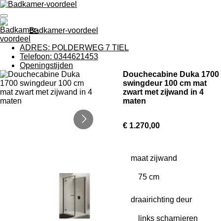
Ga
direct
naar
Badkamer-voordeel
de
hoofdinhoud
ADRES: POLDERWEG 7 TIEL
Telefoon: 0344621453
Openingstijden
Douchecabine Duka 1700
swingdeur 100 cm mat
zwart met zijwand in 4
maten
€ 1.270,00
maat zijwand
draairichting deur