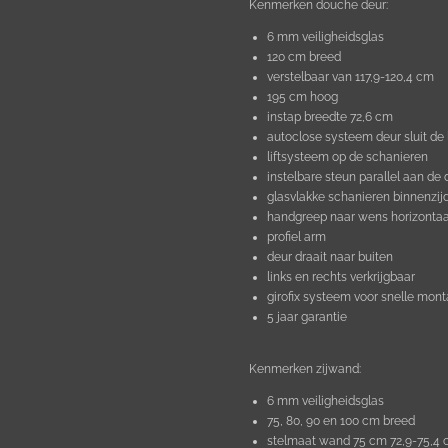
Kenmerken douche deur:
6 mm veiligheidsglas
120 cm breed
verstelbaar van 117,9-120,4 cm
195 cm hoog
instap breedte 72,6 cm
autoclose systeem deur sluit de 
liftsysteem op de schanieren
instelbare steun parallel aan de 
glasvlakke schanieren binnenzij
handgreep naar wens horizontaal 
profiel arm
deur draait naar buiten
links en rechts verkrijgbaar
girofix systeem voor snelle mon
5 jaar garantie
Kenmerken zijwand:
6 mm veiligheidsglas
75, 80, 90 en 100 cm breed
stelmaat wand 75 cm 72,9-75,4