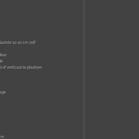
laatste 10-20 cm zelf
deur
de
of verticaal te plaatsen
tage
 cm