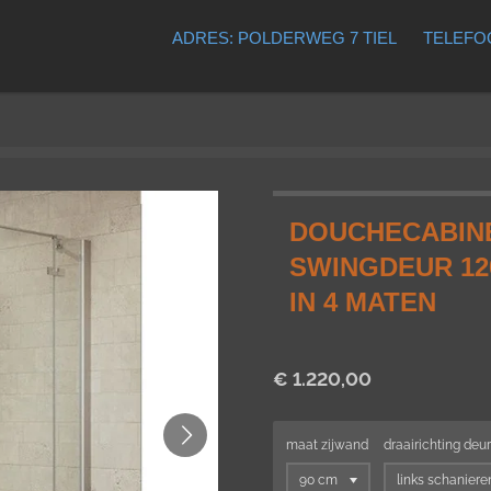
ADRES: POLDERWEG 7 TIEL
TELEFOO
DOUCHECABINE
SWINGDEUR 12
IN 4 MATEN
€ 1.220,00
maat zijwand
draairichting deur