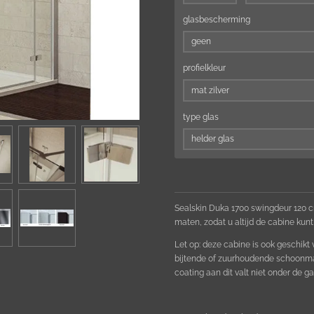
glasbescherming
profielkleur
type glas
Sealskin Duka 1700 swingdeur 120 c
maten,
zodat u altijd de cabine kunt
Let op: deze cabine is ook geschikt
bijtende of zuurhoudende schoonma
coating aan dit valt niet onder de ga