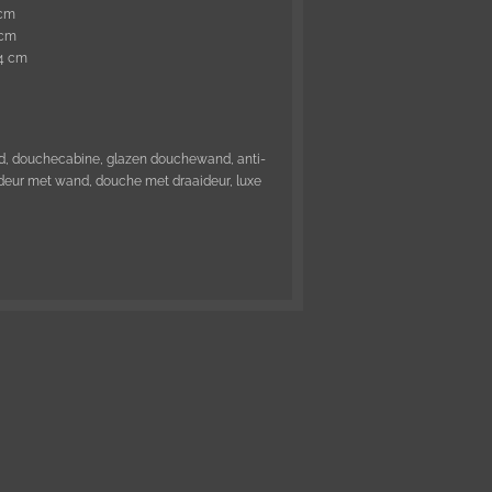
 cm
 cm
,4 cm
d, douchecabine, glazen douchewand, anti-
eur met wand, douche met draaideur, luxe