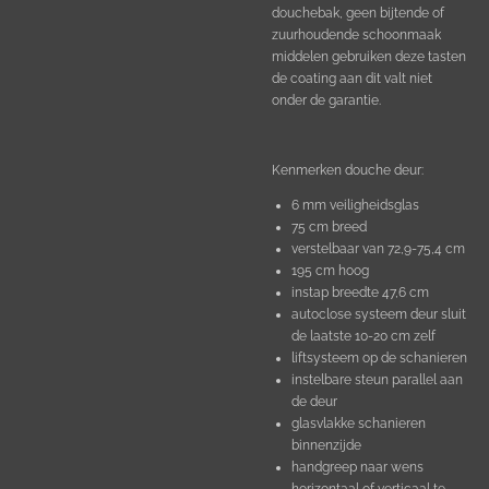
douchebak, geen bijtende of
zuurhoudende schoonmaak
middelen gebruiken deze tasten
de coating aan dit valt niet
onder de garantie.
Kenmerken douche deur:
6 mm veiligheidsglas
75 cm breed
verstelbaar van 72,9-75,4 cm
195 cm hoog
instap breedte 47,6 cm
autoclose systeem deur sluit
de laatste 10-20 cm zelf
liftsysteem op de schanieren
instelbare steun parallel aan
de deur
glasvlakke schanieren
binnenzijde
handgreep naar wens