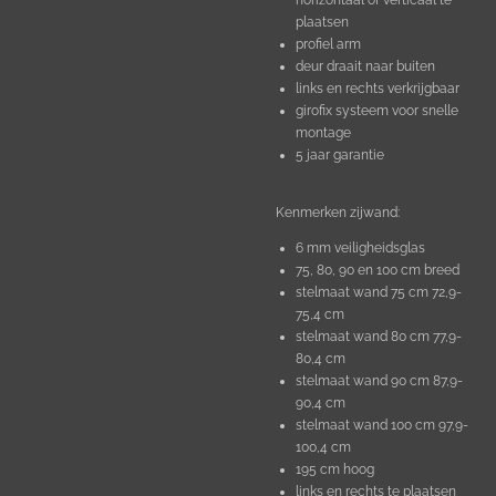
horizontaal of verticaal te
plaatsen
profiel arm
deur draait naar buiten
links en rechts verkrijgbaar
girofix systeem voor snelle
montage
5 jaar garantie
Kenmerken zijwand:
6 mm veiligheidsglas
75, 80, 90 en 100 cm breed
stelmaat wand 75 cm 72,9-
75,4 cm
stelmaat wand 80 cm 77,9-
80,4 cm
stelmaat wand 90 cm 87,9-
90,4 cm
stelmaat wand 100 cm 97,9-
100,4 cm
195 cm hoog
links en rechts te plaatsen