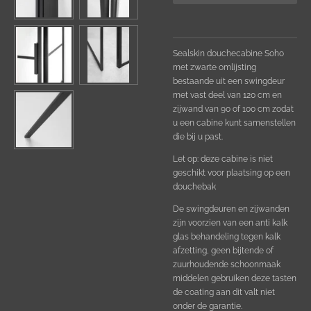
Sealskin douchecabine Soho
met zwarte omlijsting
bestaande uit een swingdeur
met vast deel van 120 cm en
zijwand van 90 of 100 cm zodat
u een cabine kunt samenstellen
die bij u past.
Let op: deze cabine is niet
geschikt voor plaatsing op een
douchebak
De swingdeuren en zijwanden
zijn voorzien van een anti kalk
glas behandeling tegen kalk
afzetting, geen bijtende of
zuurhoudende schoonmaak
middelen gebruiken deze tasten
de coating aan dit valt niet
onder de garantie.