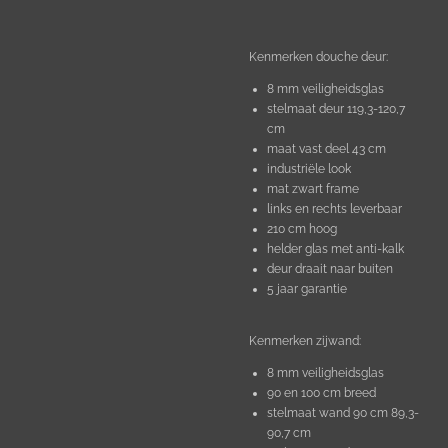
Kenmerken douche deur:
8 mm veiligheidsglas
stelmaat deur 119,3-120,7
cm
maat vast deel 43 cm
industriële look
mat zwart frame
links en rechts leverbaar
210 cm hoog
helder glas met anti-kalk
deur draait naar buiten
5 jaar garantie
Kenmerken zijwand:
8 mm veiligheidsglas
90 en 100 cm breed
stelmaat wand 90 cm 89,3-
90,7 cm