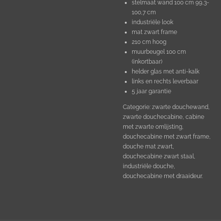
stelmaat wand 100 cm 99,3-
100,7 cm
industriële look
mat zwart frame
210 cm hoog
muurbeugel 100 cm
(inkortbaar)
helder glas met anti-kalk
links en rechts leverbaar
5 jaar garantie
Categorie: zwarte douchewand,
zwarte douchecabine, cabine
met zwarte omlijsting,
douchecabine met zwart frame,
douche mat zwart,
douchecabine zwart staal,
industriële douche,
douchecabine met draaideur.