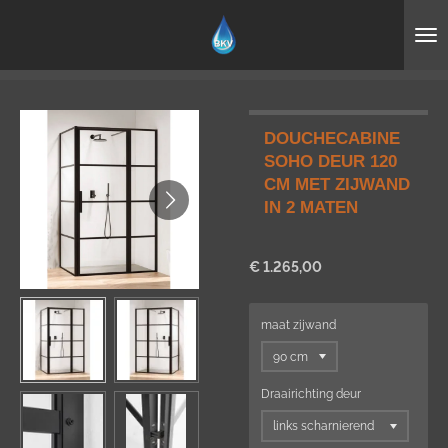
Ga
direct
naar
de
hoofdinhoud
DOUCHECABINE
SOHO DEUR 120
CM MET ZIJWAND
IN 2 MATEN
€ 1.265,00
maat zijwand
Draairichting deur