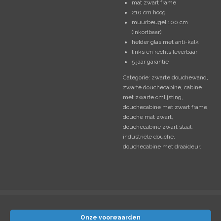
mat zwart frame
210 cm hoog
muurbeugel 100 cm
(inkortbaar)
helder glas met anti-kalk
links en rechts leverbaar
5 jaar garantie
Categorie: zwarte douchewand,
zwarte douchecabine, cabine
met zwarte omlijsting,
douchecabine met zwart frame,
douche mat zwart,
douchecabine zwart staal,
industriële douche,
douchecabine met draaideur.
Onze voorwaarden