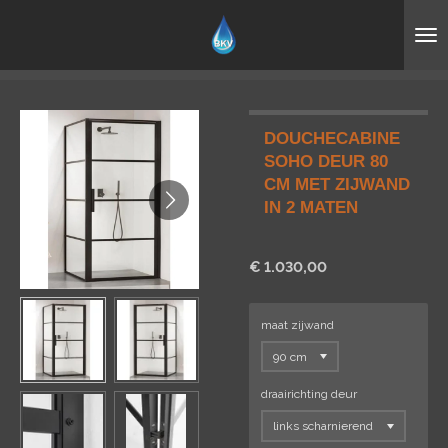
Ga
direct
naar
de
hoofdinhoud
DOUCHECABINE
SOHO DEUR 80
CM MET ZIJWAND
IN 2 MATEN
€ 1.030,00
maat zijwand
draairichting deur