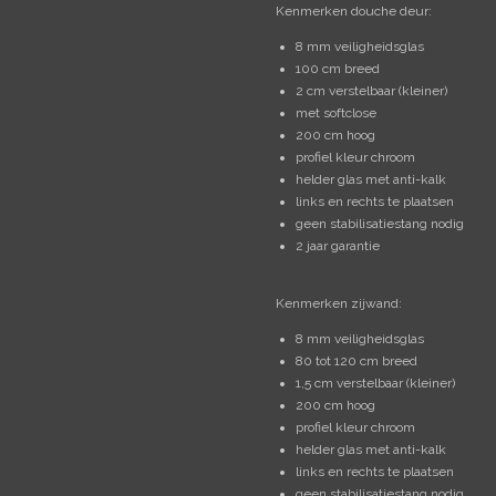
Kenmerken douche deur:
8 mm veiligheidsglas
100 cm breed
2 cm verstelbaar (kleiner)
met softclose
200 cm hoog
profiel kleur chroom
helder glas met anti-kalk
links en rechts te plaatsen
geen stabilisatiestang nodig
2 jaar garantie
Kenmerken zijwand:
8 mm veiligheidsglas
80 tot 120 cm breed
1,5 cm verstelbaar (kleiner)
200 cm hoog
profiel kleur chroom
helder glas met anti-kalk
links en rechts te plaatsen
geen stabilisatiestang nodig