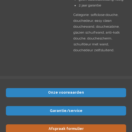
2 jaar garantie
Categorie: softclose douche,
douchedeur, easy clean
douchewand, douchecabine,
glazen schuifwand, anti-kalk
douche, douchescherm,
schuifdeur met wand,
douchedeur zelfsluitend.
Onze voorwaarden
Garantie/service
Afspraak formulier