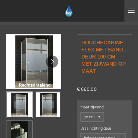
Ga
direct
naar
de
hoofdinhoud
DOUCHECABINE
FLEX MET BAND.
DEUR 100 CM
MET ZIJWAND OP
MAAT
€ 660,00
maat zijwand
Draairichting deur