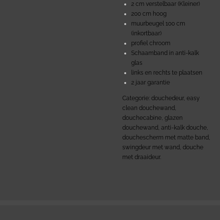
2 cm verstelbaar (Kleiner)
200 cm hoog
muurbeugel 100 cm
(inkortbaar)
profiel chroom
Schaamband in anti-kalk
glas
links en rechts te plaatsen
2 jaar garantie
Categorie: douchedeur, easy
clean douchewand,
douchecabine, glazen
douchewand, anti-kalk douche,
douchescherm met matte band,
swingdeur met wand, douche
met draaideur.