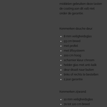
middelen gebruiken deze tasten
de coating aan dit valt niet
onder de garantie.
Kenmerken douche deur:
8 mm veiligheidsglas
93 cm breed
met profiel
met liftsysteem
200 cm hoog
scharnier kleur chroom
helder glas met anti-kalk
deur draait naar buiten
links of rechts te bestellen
2 jaar garantie
Kenmerken zijwand:
10 mm veiligheidsglas
70 tot 120 cm breed