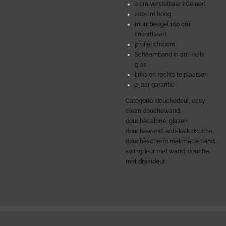
2 cm verstelbaar (Kleiner)
200 cm hoog
muurbeugel 100 cm
(inkortbaar)
profiel chroom
Schaamband in anti-kalk
glas
links en rechts te plaatsen
2 jaar garantie
Categorie: douchedeur, easy
clean douchewand,
douchecabine, glazen
douchewand, anti-kalk douche,
douchescherm met matte band,
swingdeur met wand, douche
met draaideur.