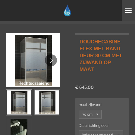
Ga
direct
naar
de
hoofdinhoud
DOUCHECABINE
FLEX MET BAND.
DEUR 80 CM MET
ZIJWAND OP
MAAT
€ 645,00
maat zijwand
Draairichting deur