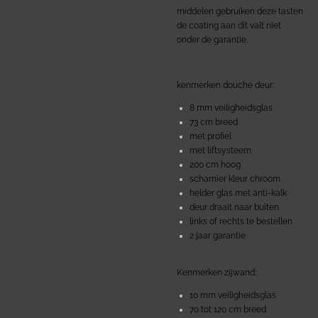
middelen gebruiken deze tasten
de coating aan dit valt niet
onder de garantie.
kenmerken douche deur:
8 mm veiligheidsglas
73 cm breed
met profiel
met liftsysteem
200 cm hoog
scharnier kleur chroom
helder glas met anti-kalk
deur draait naar buiten
links of rechts te bestellen
2 jaar garantie
Kenmerken zijwand:
10 mm veiligheidsglas
70 tot 120 cm breed