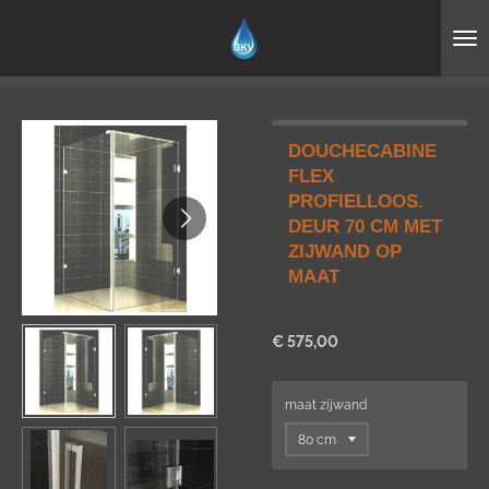
Ga
direct
naar
de
hoofdinhoud
DOUCHECABINE
FLEX
PROFIELLOOS.
DEUR 70 CM MET
ZIJWAND OP
MAAT
€ 575,00
maat zijwand