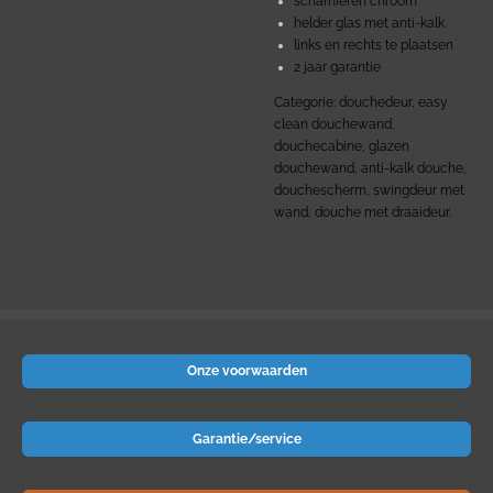
scharnieren chroom
helder glas met anti-kalk
links en rechts te plaatsen
2 jaar garantie
Categorie: douchedeur, easy
clean douchewand,
douchecabine, glazen
douchewand, anti-kalk douche,
douchescherm, swingdeur met
wand, douche met draaideur.
Onze voorwaarden
Garantie/service