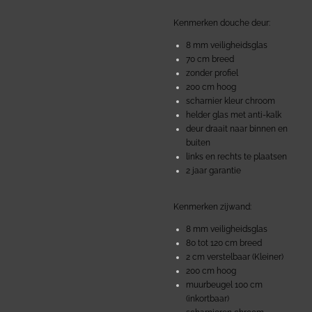
Kenmerken douche deur:
8 mm veiligheidsglas
70 cm breed
zonder profiel
200 cm hoog
scharnier kleur chroom
helder glas met anti-kalk
deur draait naar binnen en
buiten
links en rechts te plaatsen
2 jaar garantie
Kenmerken zijwand:
8 mm veiligheidsglas
80 tot 120 cm breed
2 cm verstelbaar (Kleiner)
200 cm hoog
muurbeugel 100 cm
(inkortbaar)