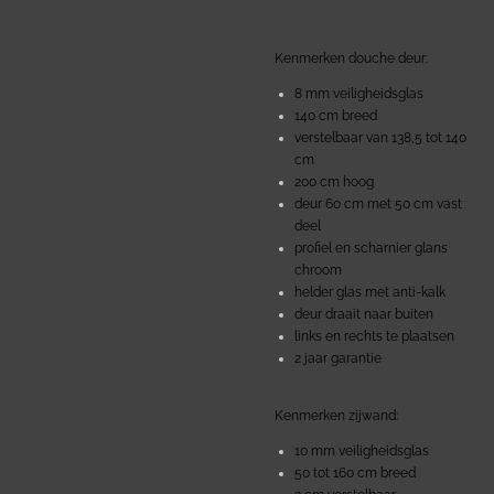
Kenmerken douche deur:
8 mm veiligheidsglas
140 cm breed
verstelbaar van 138,5 tot 140
cm
200 cm hoog
deur 60 cm met 50 cm vast
deel
profiel en scharnier glans
chroom
helder glas met anti-kalk
deur draait naar buiten
links en rechts te plaatsen
2 jaar garantie
Kenmerken zijwand:
10 mm veiligheidsglas
50 tot 160 cm breed