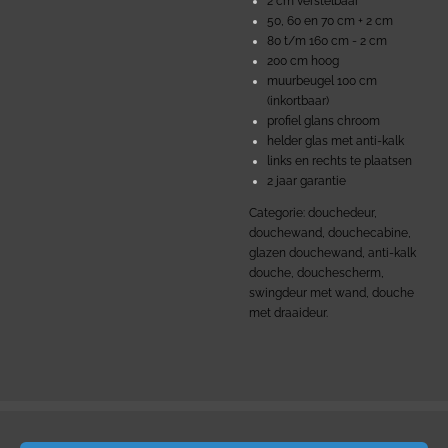
2 cm verstelbaar
50, 60 en 70 cm + 2 cm
80 t/m 160 cm - 2 cm
200 cm hoog
muurbeugel 100 cm
(inkortbaar)
profiel glans chroom
helder glas met anti-kalk
links en rechts te plaatsen
2 jaar garantie
Categorie: douchedeur,
douchewand, douchecabine,
glazen douchewand, anti-kalk
douche, douchescherm,
swingdeur met wand, douche
met draaideur.