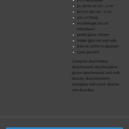
2 cm verstelbaar
50, 60 en 70 cm + 2 cm
80 t/m 160 cm - 2 cm
200 cm hoog
muurbeugel 100 cm
(inkortbaar)
profiel glans chroom
helder glas met anti-kalk
links en rechts te plaatsen
2 jaar garantie
Categorie: douchedeur,
douchewand, douchecabine,
glazen douchewand, anti-kalk
douche, douchescherm,
swingdeur met wand, douche
met draaideur.