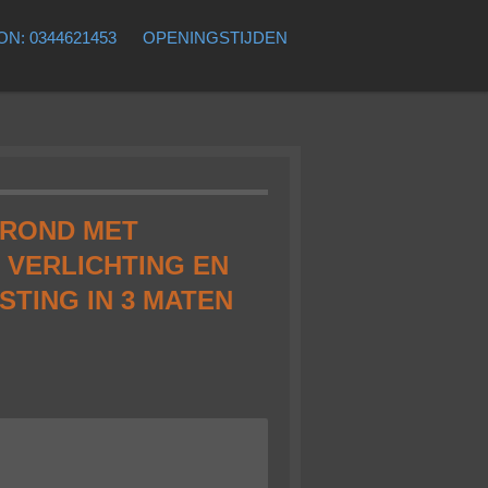
N: 0344621453
OPENINGSTIJDEN
 ROND MET
 VERLICHTING EN
STING IN 3 MATEN