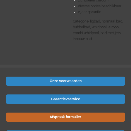
zichtdelen chroom
diverse opties beschikbaar
2 jaar garantie
Categorie: ligbad, normaal bad,
bubbelbad, whirlpool, airpool,
combi whirlpool, bad met jets,
inbouw bad.
Onze voorwaarden
Garantie/service
Afspraak formulier