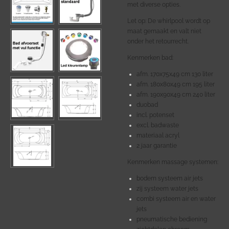
met diverse opties.
Let op: De whirlpool wordt op
maat gemaakt en valt niet
onder het retourrecht.
Kenmerken bad:
afm.
170x75x49 cm 130 liter
afm. 180x80x49 cm 195 liter
afm. 190x90x49 cm 240 liter
duobad
incl. potenset
excl. badwaste
materiaal acryl
2 jaar garantie
Kenmerken massage systemen:
bodem systeem air jets
zij systeem water jets
combi systeem air en water
jets
pneumatische bediening