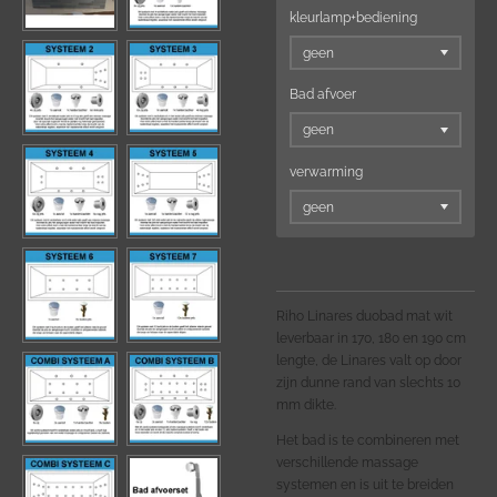
kleurlamp+bediening
Bad afvoer
verwarming
Riho Linares duobad mat wit
leverbaar in 170, 180 en 190 cm
lengte, de Linares valt op door
zijn dunne rand van slechts 10
mm dikte.
Het bad is te combineren met
verschillende massage
systemen en is uit te breiden