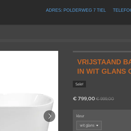
ADRES: POLDERWEG 7 TIEL
TELEFOO
VRIJSTAAND B
IN WIT GLANS 
Sale!
€ 799,00
€ 999,00
kleur