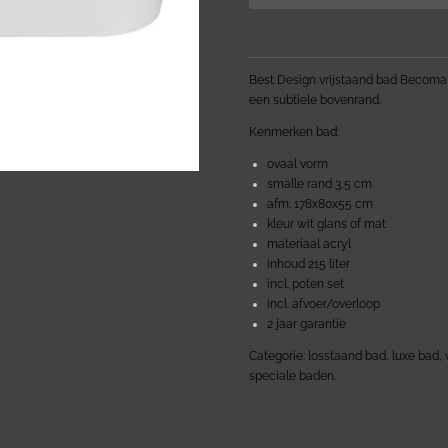
Best Design vrijstaand bad Becoma
een subtiele bovenrand.
Kenmerken bad:
ovaal vorm
smalle rand 3,5 cm
afm. 178x80x55 cm
kleur wit glans of mat
materiaal acryl
inhoud 215 liter
incl. poten set
incl. afvoer/overloop
2 jaar garantie
Categorie: losstaand bad, luxe bad,
speciale baden.