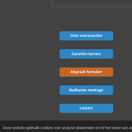
Onze voorwaarden
Garantie/service
Afspraak formulier
Badkamer montage
contact
© 2024 Badkamer-voordeel
Deze website gebruikt cookies voor analyse-doeleinden en/of het tonen van adv