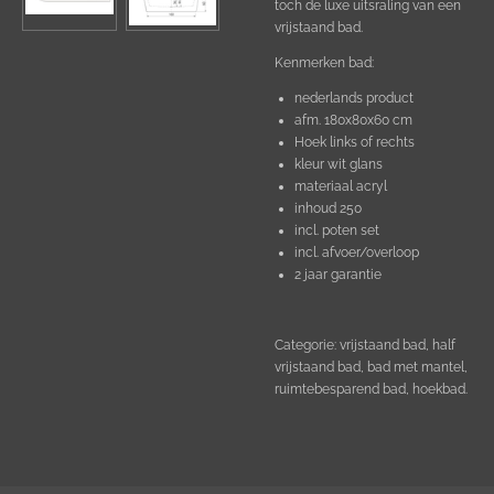
toch de luxe uitsraling van een
vrijstaand bad.
Kenmerken bad:
nederlands product
afm. 180x80x60 cm
Hoek links of rechts
kleur wit glans
materiaal acryl
inhoud 250
incl. poten set
incl. afvoer/overloop
2 jaar garantie
Categorie: vrijstaand bad, half
vrijstaand bad, bad met mantel,
ruimtebesparend bad, hoekbad.