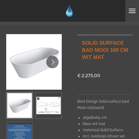
Ga
direct
naar
de
hoofdinhoud
SOLID SURFACE
BAD MOOI 169 CM
WIT MAT
€ 2.275,00
Best Design Solid surface bad
Mooi vrijstaand.
169x81x64 cm
kleur wit mat
materiaal Solid Surface
incl. overloop/afvoer set