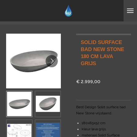
Ga
direct
naar
de
hoofdinhoud
SOLID SURFACE
BAD NEW STONE
180 CM LAVA
GRIJS
€ 2.999,00
Best Design Solid surface bad
New Stone vrijstaand.
180x85x52 cm
kleur lava grijs
materiaal Solid Surface