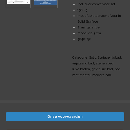
incl. overloop/afvoer set
158 kg
met afdekkap voor afvoer in
Solid Surface
2 jaar garantie
randdikte 3 cm
3840290
Categorie: Solid Surface, ligbad,
vrijstaand bad, stenen bad,
luxe baden, gekleurd bad, bad
met mantel, modern bad.
Onze voorwaarden