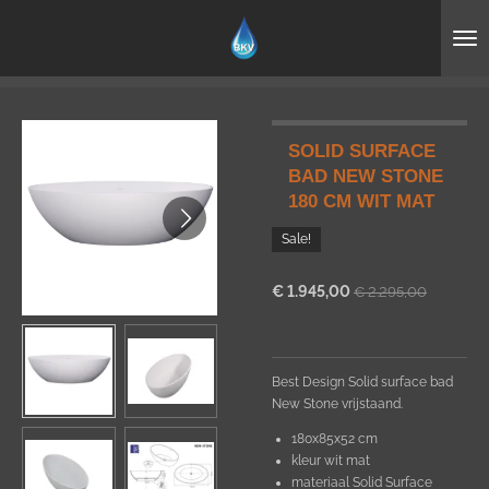
Ga
direct
naar
de
hoofdinhoud
SOLID SURFACE
BAD NEW STONE
180 CM WIT MAT
Sale!
€ 1.945,00
€ 2.295,00
Best Design Solid surface bad
New Stone vrijstaand.
180x85x52 cm
kleur wit mat
materiaal Solid Surface