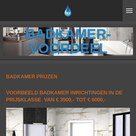
Ga
direct
naar
de
BADKAMER-
hoofdinhoud
VOORDEEL
BADKAMER PRIJZEN
VOORBEELD BADKAMER INRICHTINGEN IN DE
PRIJSKLASSE VAN € 3500,- TOT € 6000,-